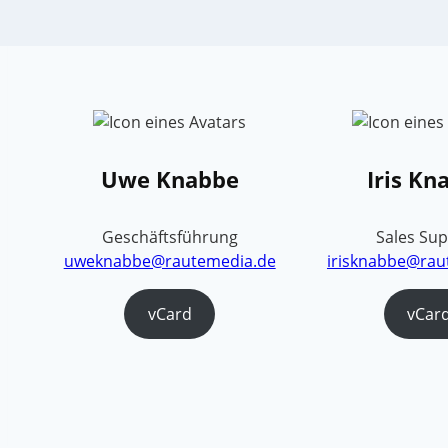
Uwe Knabbe
Iris Kn
Geschäftsführung
Sales Su
uweknabbe@rautemedia.de
irisknabbe@rau
vCard
vCar