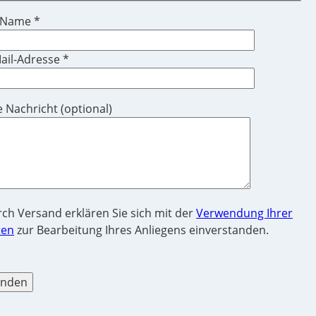
 Name *
ail-Adresse *
e Nachricht (optional)
ch Versand erklären Sie sich mit der
Verwendung Ihrer
ten
zur Bearbeitung Ihres Anliegens einverstanden.
te lassen Sie dieses Feld leer.