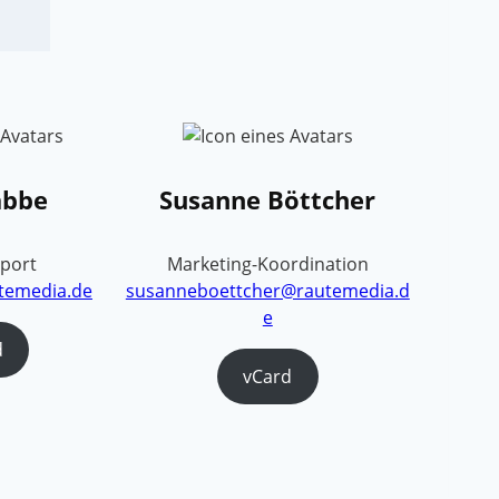
abbe
Susanne Böttcher
pport
Marketing-Koordination
temedia.de
susanneboettcher@rautemedia.d
e
d
vCard