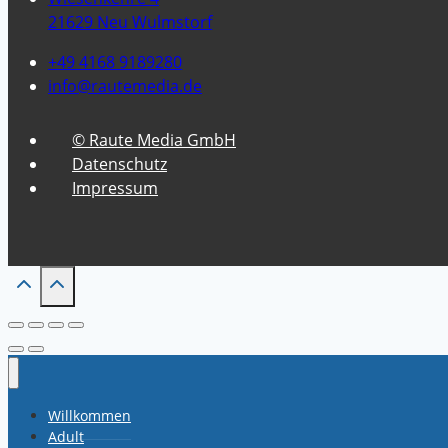
21629 Neu Wulmstorf
+49 4168 9189280
info@rautemedia.de
© Raute Media GmbH
Datenschutz
Impressum
Willkommen
Adult