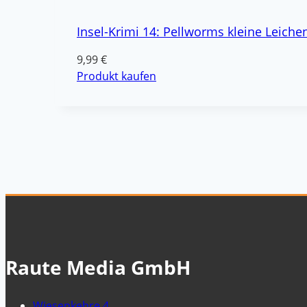
Insel-Krimi 14: Pellworms kleine Leiche
9,99
€
Produkt kaufen
Raute Media GmbH
Wiesenkehre 4