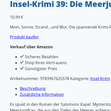
Insel-Krimi 39: Die Mee
10,99
€
Moin, Sonne, Strand…und Blut. Die spannende Krimi-
Produkt kaufen
Verkauf über Amazon
Sicheres Bezahlen
Shop Ihres Vertrauens
Günstigster Preis
Artikelnummer:
9783967625578
Kategorie:
Insel-Krimi
Beschreibung
Zusätzliche Information
Es spukt in den Ruinen der Salomons Kapel. Mysteriös
Meerjungfrau, die aus den Tiefen des Meeres aufgeta