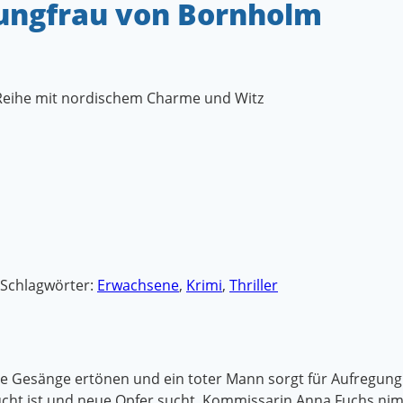
rjungfrau von Bornholm
Reihe mit nordischem Charme und Witz
Schlagwörter:
Erwachsene
,
Krimi
,
Thriller
e Gesänge ertönen und ein toter Mann sorgt für Aufregung.
ucht ist und neue Opfer sucht. Kommissarin Anna Fuchs ni