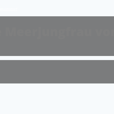
 Wulmstorf
ie Meerjungfrau v