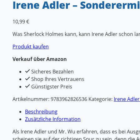
Irene Adler – Sonderermi
10,99
€
Was Sherlock Holmes kann, kann Irene Adler schon la
Produkt kaufen
Verkauf über Amazon
Sicheres Bezahlen
Shop Ihres Vertrauens
Günstigster Preis
Artikelnummer:
9783962826536
Kategorie:
Irene Adle
Beschreibung
Zusätzliche Information
Als Irene Adler und Mr. Wu erfahren, dass es bei Aus
scheinen sie auf der richtigen Spur zu sein, denn di