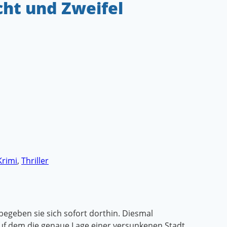
cht und Zweifel
Krimi
,
Thriller
begeben sie sich sofort dorthin. Diesmal
auf dem die genaue Lage einer versunkenen Stadt