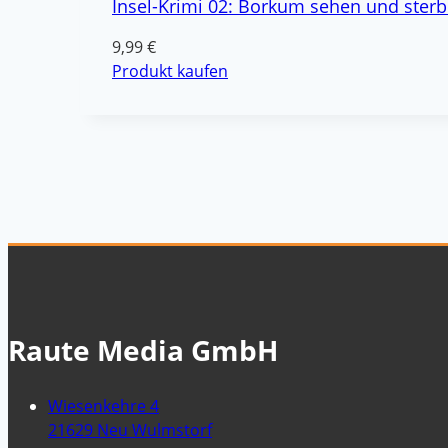
Insel-Krimi 02: Borkum sehen und ster
9,99
€
Produkt kaufen
Raute Media GmbH
Wiesenkehre 4
21629 Neu Wulmstorf