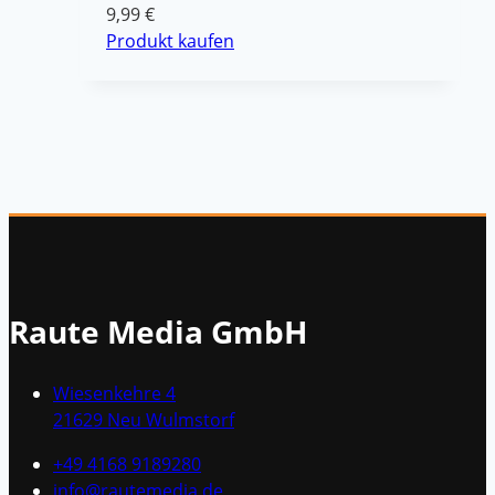
9,99
€
Produkt kaufen
Raute Media GmbH
Wiesenkehre 4
21629 Neu Wulmstorf
+49 4168 9189280
info@rautemedia.de