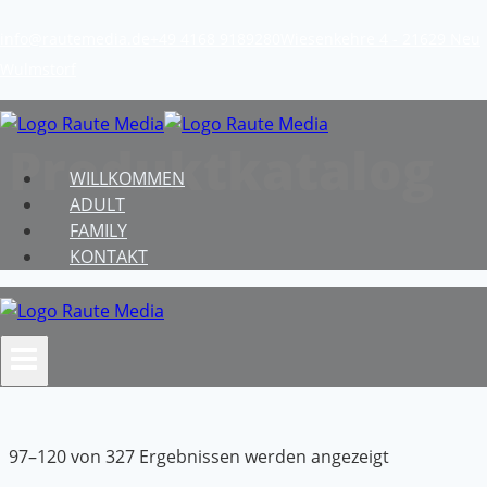
Zum
info@rautemedia.de
+49 4168 9189280
Wiesenkehre 4 - 21629 Neu
Inhalt
Wulmstorf
springen
Produktkatalog
WILLKOMMEN
ADULT
FAMILY
KONTAKT
Nach
97–120 von 327 Ergebnissen werden angezeigt
Aktualität