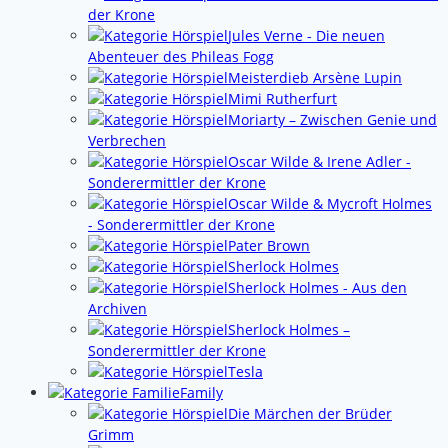
der Krone
Jules Verne - Die neuen
Abenteuer des Phileas Fogg
Meisterdieb Arsène Lupin
Mimi Rutherfurt
Moriarty – Zwischen Genie und
Verbrechen
Oscar Wilde & Irene Adler -
Sonderermittler der Krone
Oscar Wilde & Mycroft Holmes
- Sonderermittler der Krone
Pater Brown
Sherlock Holmes
Sherlock Holmes - Aus den
Archiven
Sherlock Holmes –
Sonderermittler der Krone
Tesla
Family
Die Märchen der Brüder
Grimm