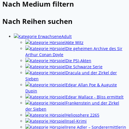
Nach Medium filtern
Nach Reihen suchen
Adult
Akte Witz
Die geheimen Archive des Sir
Arthur Conan Doyle
Die PSI-Akten
Die Schwarze Serie
Dracula und der Zirkel der
Sieben
Edgar Allan Poe & Auguste
Dupin
Edgar Wallace - Bliss ermittelt
Frankenstein und der Zirkel
der Sieben
Heliosphere 2265
Insel-Krimi
Irene Adler – Sonderermittlerin