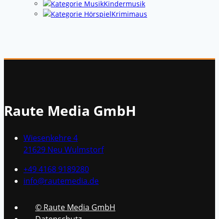
Kindermusik
Krimimaus
Raute Media GmbH
Wiesenkehre 4
21629 Neu Wulmstorf
+49 4168 9189280
info@rautemedia.de
© Raute Media GmbH