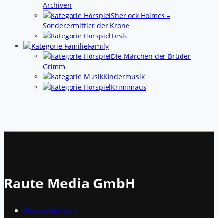
Archiven
Sherlock Holmes –
Sonderermittler der Krone
Tesla
Family
Die Märchen der Brüder
Grimm
Kindermusik
Krimimaus
Raute Media GmbH
Wiesenkehre 4