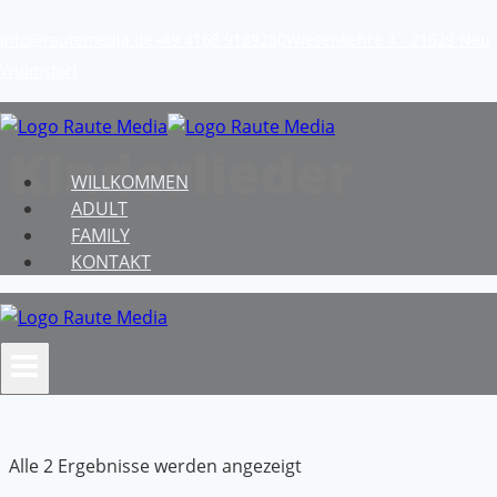
Zum
info@rautemedia.de
+49 4168 9189280
Wiesenkehre 4 - 21629 Neu
Inhalt
Wulmstorf
springen
Kinderlieder
WILLKOMMEN
ADULT
FAMILY
KONTAKT
Nach
Alle 2 Ergebnisse werden angezeigt
Aktualität