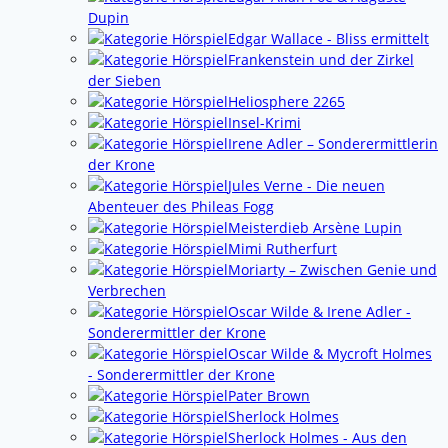
Dupin
Edgar Wallace - Bliss ermittelt
Frankenstein und der Zirkel
der Sieben
Heliosphere 2265
Insel-Krimi
Irene Adler – Sonderermittlerin
der Krone
Jules Verne - Die neuen
Abenteuer des Phileas Fogg
Meisterdieb Arsène Lupin
Mimi Rutherfurt
Moriarty – Zwischen Genie und
Verbrechen
Oscar Wilde & Irene Adler -
Sonderermittler der Krone
Oscar Wilde & Mycroft Holmes
- Sonderermittler der Krone
Pater Brown
Sherlock Holmes
Sherlock Holmes - Aus den