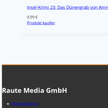
Insel-Krimi 23: Das Dünengrab von Am
9,99
€
Produkt kaufen
Raute Media GmbH
Wiesenkehre 4