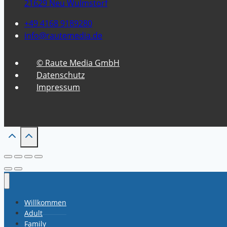
21629 Neu Wulmstorf
+49 4168 9189280
info@rautemedia.de
© Raute Media GmbH
Datenschutz
Impressum
Willkommen
Adult
Family