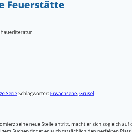
ie Feuerstätte
hauerliteratur
ze Serie
Schlagwörter:
Erwachsene
,
Grusel
omierz seine neue Stelle antritt, macht er sich sogleich au
m Suchen findet er auch tatsächlich den perfekten Platz f